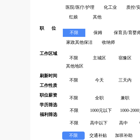
医院/医疗/护理
化工业
质控/
红娘
其他
职 位
不限
保姆
保育员/育婴
家政其他保洁
收纳师
工作区域
不限
主城区
宿豫区
其他地区
刷新时间
不限
今天
三天内
工作性质
职位薪资
不限
全职
兼职
学历筛选
不限
1000元以下
1000-200
福利筛选
不限
高中以下
高中
不限
交通补贴
加班补助