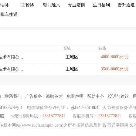
话补
工龄奖
朝九晚六
专业培训
生日福利
晋升通道
班车接送
区域
待遇
主城区
4000-8000元/月
术有限公...
主城区
3500-8000元/月
术有限公...
们
联系我们
广告服务
诚聘英才
免责声明
帮助中心
投诉与建议
4100574号-1
电信增值业务许可证：
苏B2-20241004
人力资源服务许
13815772811
13815772811
照
求职·招聘热线：
客服手机号：
客服
本网站(www.suqianzhipin.com)之所有招聘信息及作品 宿迁零距