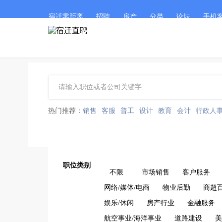
宿迁零距离
招聘
房产
分类
论坛
手机
热门推荐：
销售
客服
普工
设计
教育
会计
行政人
职位类别
不限
市场销售
客户服务
网络/媒体/电商
物业后勤
商超
娱乐/休闲
房产行业
金融服务
航空事业/海洋事业
道路建设
美