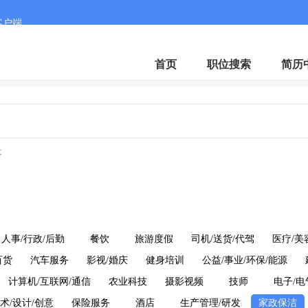
客户端
首页
职位搜索
简历
事
人事/行政/后勤
餐饮
旅游度假
司机/送货/代驾
医疗/美
百货
汽车服务
影视/婚庆
健身培训
公益/事业/环保/能源
计算机/互联网/通信
农业科技
摄影视频
技师
电子/
术/设计/创意
保险服务
酒店
生产管理/研发
家政保洁