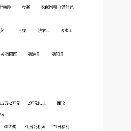
绘/画师
母婴
农配网电力设计员
安
月嫂
洗衣工
送水工
苏宿园区
泗洪县
泗阳县
1.2万-2万元
2万元以上
面议
BA
年终奖
住房公积金
节日福利