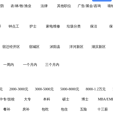
安防
农/林/牧/渔业
法律
其他职位
广告/展会/咨询
墙
师
钟点工
护士
家电维修
垃圾分类
保洁
保
宿迁经开区
宿城区
沭阳县
洋河新区
湖滨新区
一周内
一个月内
三个月内
0元
2000-3000元
3000-5000元
5000-8000元
8000-1.2万元
中专/技校
大专
本科
硕士
博士
MBA/EM
餐补
房补
包吃
包住
五险
十三薪