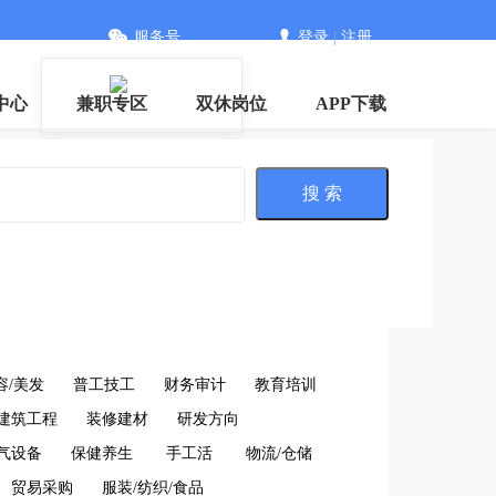
服务号
登录
|
注册
中心
兼职专区
双休岗位
APP下载
搜 索
容/美发
普工技工
财务审计
教育培训
建筑工程
装修建材
研发方向
电气设备
保健养生
手工活
物流/仓储
贸易采购
服装/纺织/食品