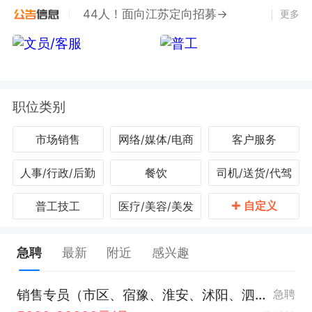
44人！面向江苏定向招募→
更多
职位类别
市场销售
网络/媒体/电商
客户服务
人事/行政/后勤
餐饮
司机/送货/代驾
+
自定义
普工技工
医疗/美容/美发
急聘
最新
附近
感兴趣
销售专员（市区、宿豫、淮安、沭阳、泗阳、泗洪）（五险+5000+）
急聘