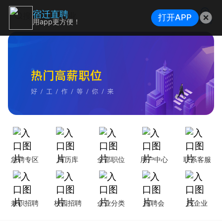
宿迁直聘
搜索职位/企业
打开APP
用app更方便！
招人才
急聘专区
简历库
全部职位
用户中心
联系客服
宿城区国有企业2026招聘公告
兼职招聘
校园招聘
企业分类
招聘会
找企业
沭阳县面向社会公开招聘教师公告