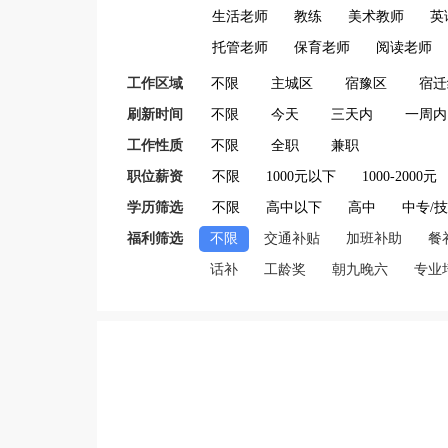
生活老师
教练
美术教师
英
托管老师
保育老师
阅读老师
工作区域
不限
主城区
宿豫区
宿迁
刷新时间
不限
今天
三天内
一周内
工作性质
不限
全职
兼职
职位薪资
不限
1000元以下
1000-2000元
学历筛选
不限
高中以下
高中
中专/
福利筛选
不限
交通补贴
加班补助
餐
话补
工龄奖
朝九晚六
专业