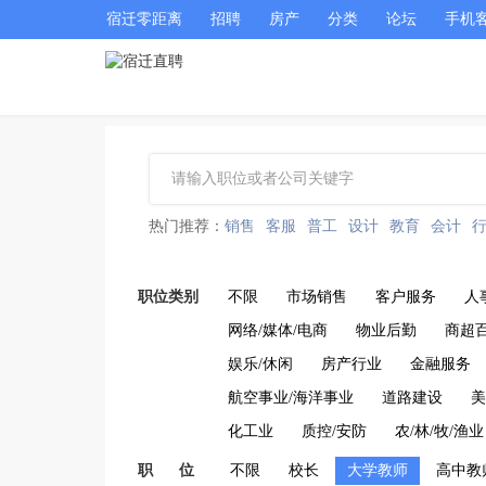
宿迁零距离
招聘
房产
分类
论坛
手机
热门推荐：
销售
客服
普工
设计
教育
会计
职位类别
不限
市场销售
客户服务
人
网络/媒体/电商
物业后勤
商超
娱乐/休闲
房产行业
金融服务
航空事业/海洋事业
道路建设
美
化工业
质控/安防
农/林/牧/渔业
职 位
不限
校长
大学教师
高中教