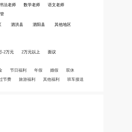
书法老师
数学老师
语文老师
管
区
泗洪县
泗阳县
其他地区
2万-2万元
2万元以上
面议
金
节日福利
年假
婚假
双休
过节费
旅游福利
其他福利
班车接送