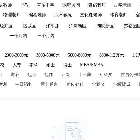
语教师
早教
宣传干事
课程顾问
舞蹈老师
古筝老师
物理老师
编程老师
武术教练
文化课老师
体育老师
宿
经开区
宿城区
沭阳县
洋河新区
湖滨新区
苏宿园
一个月内
三个月内
2000-3000元
3000-5000元
5000-8000元
8000-1.2万元
1.
技校
大专
本科
硕士
博士
MBA/EMBA
补
房补
包吃
包住
五险
十三薪
年终奖
住房公积
培训
生日福利
晋升通道
岗位补贴
全勤奖
业绩提成