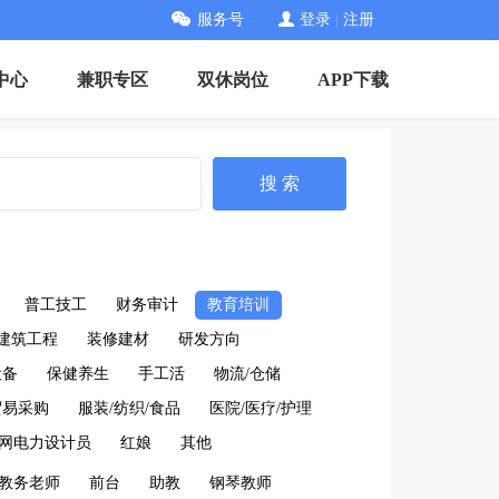
服务号
登录
|
注册
中心
兼职专区
双休岗位
APP下载
搜 索
普工技工
财务审计
教育培训
建筑工程
装修建材
研发方向
设备
保健养生
手工活
物流/仓储
贸易采购
服装/纺织/食品
医院/医疗/护理
网电力设计员
红娘
其他
教务老师
前台
助教
钢琴教师