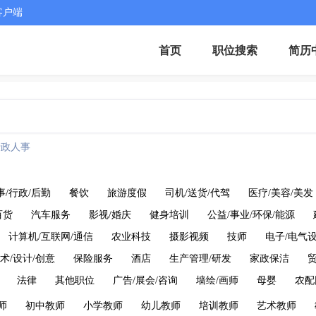
客户端
首页
职位搜索
简历
行政人事
事/行政/后勤
餐饮
旅游度假
司机/送货/代驾
医疗/美容/美发
百货
汽车服务
影视/婚庆
健身培训
公益/事业/环保/能源
计算机/互联网/通信
农业科技
摄影视频
技师
电子/电气
术/设计/创意
保险服务
酒店
生产管理/研发
家政保洁
法律
其他职位
广告/展会/咨询
墙绘/画师
母婴
农配
师
初中教师
小学教师
幼儿教师
培训教师
艺术教师