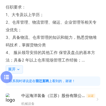
任职要求： 

1、大专及以上学历； 

2、仓库管理、物流管理、储运、企业管理等相关专
业优先； 

3、具备物流、仓库管理的知识和能力，熟悉货物堆
码技术，掌握货物分类 

4、 服从领导安排的其他工作 保管及盘点的基本方
法；具备2 年以上仓库现场管理工作经验；

5、熟练使用 ERP 等相关软件； 

展开
6、服从领导安排的其他工作。 

联系我时请说是在
宿迁直聘
上看到的，谢谢！
岗位职责： 

1、定时检查仓库的安全情况，并做好相关记录；

中运海洋装备（江苏）股份有限公司
认证
 2、定期、定时做好在库货物的清洁、整理工作，保
机械设备
证货物摆放整齐有序， 合理规范；
