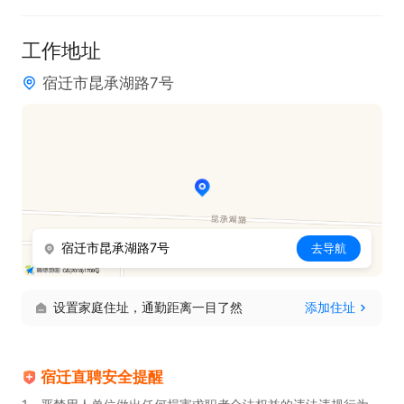
 3、熟悉货物的特性，本着区、架、层、位的原则将
工作地址
货物码放上架，登记货 位编号，安规单填写货物入库
宿迁市昆承湖路7号
标签、保管卡；

 4、定期开展货物盘点工作，追查盘点异常情况原
因，并提出解决方案。
宿迁市昆承湖路7号
去导航
设置家庭住址，通勤距离一目了然
添加住址
宿迁直聘安全提醒