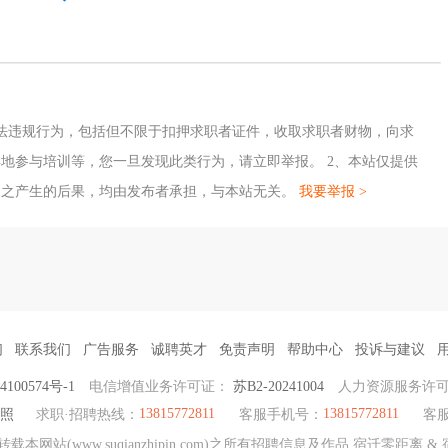
法违规行为，包括但不限于扣押求职者证件，收取求职者财物，向求
地参与培训等，您一旦发现此类行为，请立即举报。 2、本站仅提供
因之产生的后果，均由发布者承担，与本站无关。
我要举报 >
们
联系我们
广告服务
诚聘英才
免责声明
帮助中心
投诉与建议
4100574号-1
电信增值业务许可证：
苏B2-20241004
人力资源服务许
13815772811
13815772811
照
求职·招聘热线：
客服手机号：
客服
本网站(www.suqianzhipin.com)之所有招聘信息及作品 宿迁零距