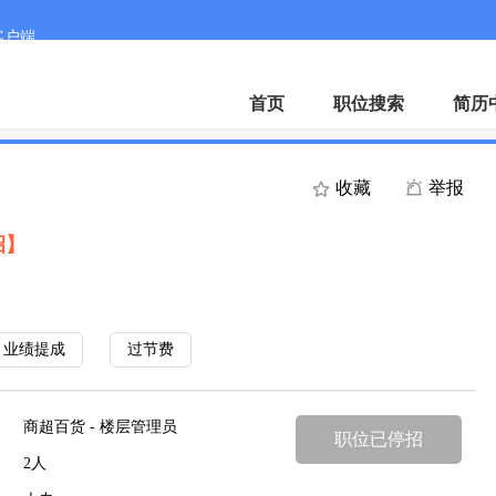
客户端
首页
职位搜索
简历
收藏
举报
招】
业绩提成
过节费
商超百货 - 楼层管理员
职位已停招
2人