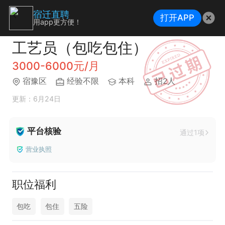
宿迁直聘
打开APP
用app更方便！
工艺员（包吃包住）
3000-6000元/月
宿豫区
经验不限
本科
招2人
更新：6月24日
平台核验
通过1项
营业执照
职位福利
包吃
包住
五险