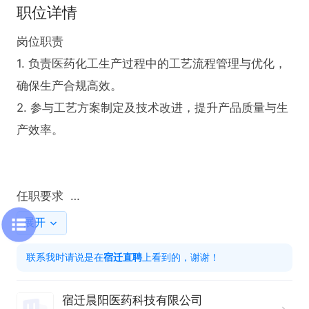
职位详情
岗位职责  

1. 负责医药化工生产过程中的工艺流程管理与优化，
确保生产合规高效。  

2. 参与工艺方案制定及技术改进，提升产品质量与生
产效率。  

任职要求  

1. 本科及以上学历，医药化工、化学工程等相关专业
展开
背景。  

联系我时请说是在
宿迁直聘
上看到的，谢谢！
2. 3年以上医药化工企业工艺相关工作经验，优秀应
届毕业生可优先考虑。  

宿迁晨阳医药科技有限公司
3. 具备良好的职业素养，执行力强，能服从工作安