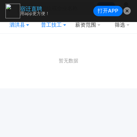
搜索
宿迁直聘
打开APP
地图
用app更方便！
泗洪县
普工技工
薪资范围
筛选
暂无数据