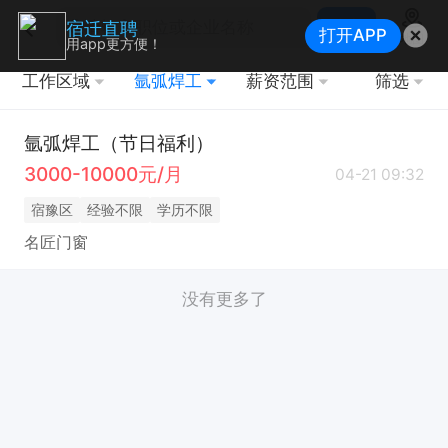
搜索
宿迁直聘
打开APP
地图
用app更方便！
工作区域
氩弧焊工
薪资范围
筛选
氩弧焊工（节日福利）
3000-10000元/月
04-21 09:32
宿豫区
经验不限
学历不限
名匠门窗
没有更多了