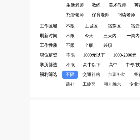
生活老师
教练
美术教师
英
托管老师
保育老师
阅读老师
工作区域
不限
主城区
宿豫区
宿迁
刷新时间
不限
今天
三天内
一周内
工作性质
不限
全职
兼职
职位薪资
不限
1000元以下
1000-2000元
学历筛选
不限
高中以下
高中
中专/
福利筛选
不限
交通补贴
加班补助
餐
话补
工龄奖
朝九晚六
专业