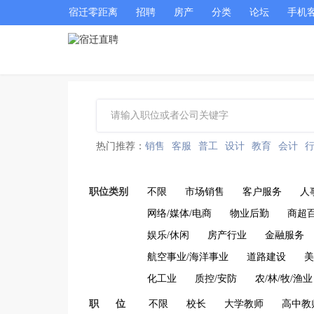
宿迁零距离
招聘
房产
分类
论坛
手机
热门推荐：
销售
客服
普工
设计
教育
会计
职位类别
不限
市场销售
客户服务
人
网络/媒体/电商
物业后勤
商超
娱乐/休闲
房产行业
金融服务
航空事业/海洋事业
道路建设
美
化工业
质控/安防
农/林/牧/渔业
职 位
不限
校长
大学教师
高中教