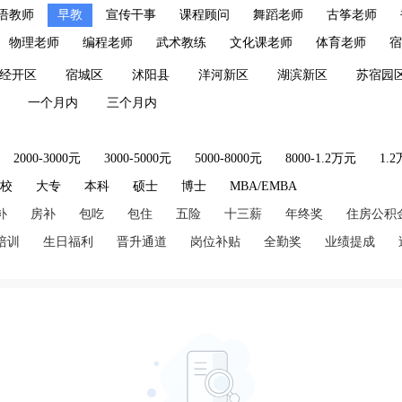
语教师
早教
宣传干事
课程顾问
舞蹈老师
古筝老师
物理老师
编程老师
武术教练
文化课老师
体育老师
宿
经开区
宿城区
沭阳县
洋河新区
湖滨新区
苏宿园
一个月内
三个月内
2000-3000元
3000-5000元
5000-8000元
8000-1.2万元
1.
技校
大专
本科
硕士
博士
MBA/EMBA
补
房补
包吃
包住
五险
十三薪
年终奖
住房公积
培训
生日福利
晋升通道
岗位补贴
全勤奖
业绩提成