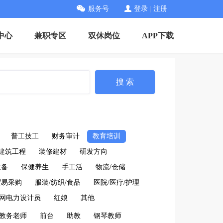
服务号
登录
|
注册
中心
兼职专区
双休岗位
APP下载
搜 索
普工技工
财务审计
教育培训
建筑工程
装修建材
研发方向
设备
保健养生
手工活
物流/仓储
贸易采购
服装/纺织/食品
医院/医疗/护理
网电力设计员
红娘
其他
教务老师
前台
助教
钢琴教师