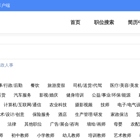
客户端
首页
职位搜索
简历
行政人事
事/行政/后勤
餐饮
旅游度假
司机/送货/代驾
医疗/美容/美发
百货
汽车服务
影视/婚庆
健身培训
公益/事业/环保/能源
计算机/互联网/通信
农业科技
摄影视频
技师
电子/电气
术/设计/创意
保险服务
酒店
生产管理/研发
家政保洁
法律
其他职位
广告/展会/咨询
墙绘/画师
母婴
农配
师
初中教师
小学教师
幼儿教师
培训教师
艺术教师