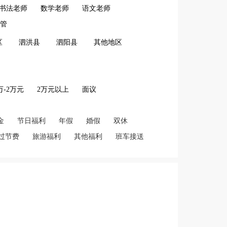
书法老师
数学老师
语文老师
管
区
泗洪县
泗阳县
其他地区
2万-2万元
2万元以上
面议
金
节日福利
年假
婚假
双休
过节费
旅游福利
其他福利
班车接送