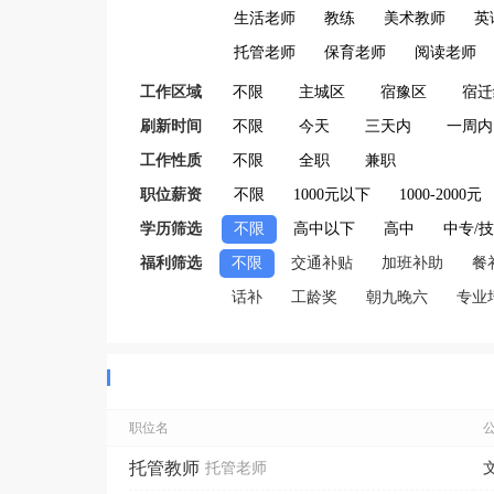
生活老师
教练
美术教师
英
托管老师
保育老师
阅读老师
工作区域
不限
主城区
宿豫区
宿迁
刷新时间
不限
今天
三天内
一周内
工作性质
不限
全职
兼职
职位薪资
不限
1000元以下
1000-2000元
学历筛选
不限
高中以下
高中
中专/
福利筛选
不限
交通补贴
加班补助
餐
话补
工龄奖
朝九晚六
专业
职位名
托管教师
托管老师