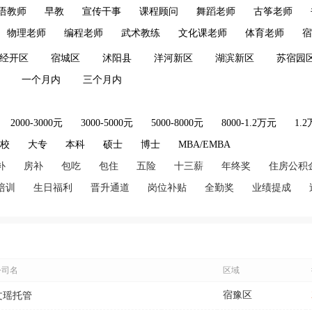
语教师
早教
宣传干事
课程顾问
舞蹈老师
古筝老师
物理老师
编程老师
武术教练
文化课老师
体育老师
宿
经开区
宿城区
沭阳县
洋河新区
湖滨新区
苏宿园
一个月内
三个月内
2000-3000元
3000-5000元
5000-8000元
8000-1.2万元
1.
技校
大专
本科
硕士
博士
MBA/EMBA
补
房补
包吃
包住
五险
十三薪
年终奖
住房公积
培训
生日福利
晋升通道
岗位补贴
全勤奖
业绩提成
公司名
区域
宿豫区
文瑶托管