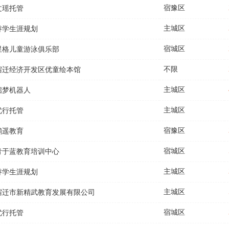
宿豫区
文瑶托管
主城区
睿学生涯规划
宿城区
星格儿童游泳俱乐部
不限
宿迁经济开发区优童绘本馆
主城区
启梦机器人
主城区
优行托管
宿豫区
鹏遥教育
宿城区
青于蓝教育培训中心
主城区
睿学生涯规划
主城区
宿迁市新精武教育发展有限公司
宿城区
优行托管