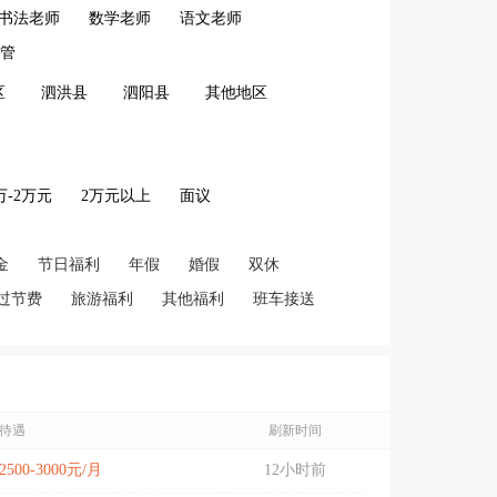
书法老师
数学老师
语文老师
管
区
泗洪县
泗阳县
其他地区
2万-2万元
2万元以上
面议
金
节日福利
年假
婚假
双休
过节费
旅游福利
其他福利
班车接送
待遇
刷新时间
2500-3000元/月
12小时前