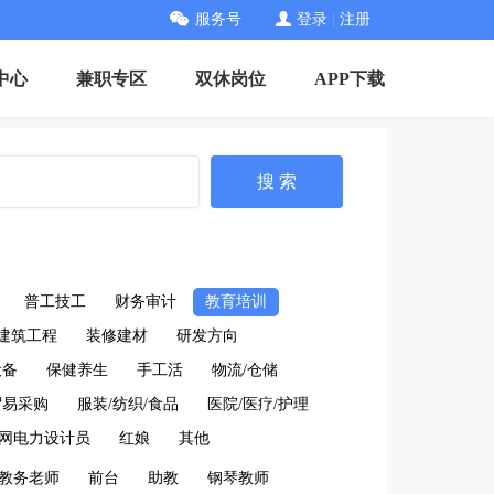
服务号
登录
|
注册
中心
兼职专区
双休岗位
APP下载
搜 索
普工技工
财务审计
教育培训
建筑工程
装修建材
研发方向
设备
保健养生
手工活
物流/仓储
贸易采购
服装/纺织/食品
医院/医疗/护理
网电力设计员
红娘
其他
教务老师
前台
助教
钢琴教师