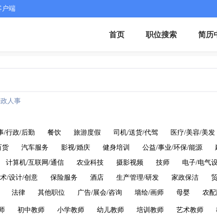
客户端
首页
职位搜索
简历
行政人事
事/行政/后勤
餐饮
旅游度假
司机/送货/代驾
医疗/美容/美发
百货
汽车服务
影视/婚庆
健身培训
公益/事业/环保/能源
计算机/互联网/通信
农业科技
摄影视频
技师
电子/电气
术/设计/创意
保险服务
酒店
生产管理/研发
家政保洁
法律
其他职位
广告/展会/咨询
墙绘/画师
母婴
农配
师
初中教师
小学教师
幼儿教师
培训教师
艺术教师