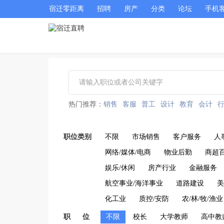
宿迁零距离
招聘
房产
分类
论坛
手机
热门推荐：
销售
客服
普工
设计
教育
会计
职位类别
不限
市场销售
客户服务
人
网络/媒体/电商
物业后勤
商超
娱乐/休闲
房产行业
金融服务
航空事业/海洋事业
道路建设
美
化工业
质控/安防
农/林/牧/渔业
职 位
不限
校长
大学教师
高中教