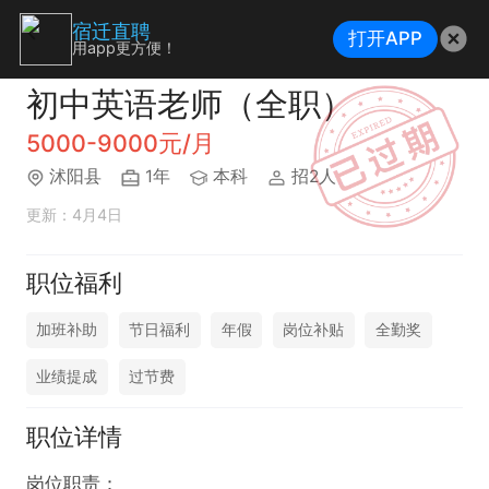
宿迁直聘
打开APP
用app更方便！
初中英语老师（全职）
5000-9000元/月
沭阳县
1年
本科
招2人
更新：4月4日
职位福利
加班补助
节日福利
年假
岗位补贴
全勤奖
业绩提成
过节费
职位详情
岗位职责：
