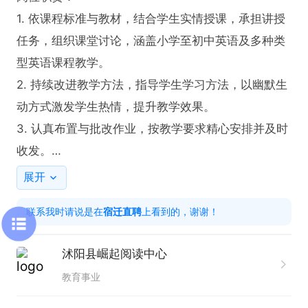
1. 依课程标准与教材，结合学生实情授课，承担讲授
任务，组织课堂讨论，涵盖小学至初中英语及多种类
型英语课程教学。

2. 持续改进教学方法，指导学生学习方法，以幽默生
动方式激发学生热情，提升教学效果。

3. 认真布置与批改作业，按教学要求精心安排并及时
收发。

4. 为学生提供课程辅导与答疑，解决学习问题。

展开
5. 结合公司教学计划制定班级教学计划，完成英语教
联系我时请说是在
宿迁直聘
上看到的，谢谢！
学任务，依学员需求定制个性化学习计划。

6. 负责学生思想工作，建立良好师生关系，培养正确
沭阳县崛起阅读中心
学习观与态度及高效学习方法。

教育事业
7. 监督管理学生学习效果与状态，定期向教学校长、
学生及家长反馈。
