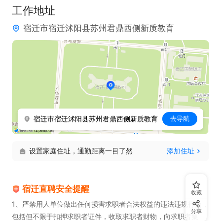
工作地址
8.与家长沟通，了解需求并及时处理，提高满意度，
宿迁市宿迁沭阳县苏州君鼎西侧新质教育
协助做好班级维护。

9. 具备良好团队合作精神，参加培训，按学校安排策
划、组织与执行教学相关活动。

10.能兼任其他科目的优先。

工作时间：周一周五 14：00 - 22:00、周六周日 8:0
0 - 17:00，单休
宿迁市宿迁沭阳县苏州君鼎西侧新质教育
去导航
设置家庭住址，通勤距离一目了然
添加住址
宿迁直聘安全提醒
收藏
1、严禁用人单位做出任何损害求职者合法权益的违法违规行为，
分享
包括但不限于扣押求职者证件，收取求职者财物，向求职者集